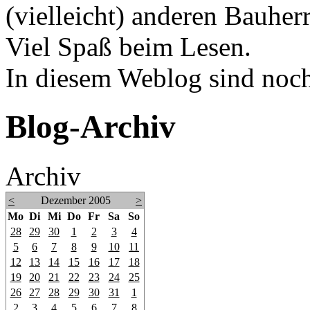
(vielleicht) anderen Bauherr
Viel Spaß beim Lesen.
In diesem Weblog sind noch 
Blog-Archiv
Archiv
<
Dezember 2005
>
Mo
Di
Mi
Do
Fr
Sa
So
28
29
30
1
2
3
4
5
6
7
8
9
10
11
12
13
14
15
16
17
18
19
20
21
22
23
24
25
26
27
28
29
30
31
1
2
3
4
5
6
7
8