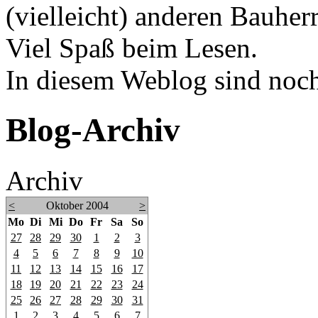
(vielleicht) anderen Bauherr
Viel Spaß beim Lesen.
In diesem Weblog sind noch 
Blog-Archiv
Archiv
<
Oktober 2004
>
Mo
Di
Mi
Do
Fr
Sa
So
27
28
29
30
1
2
3
4
5
6
7
8
9
10
11
12
13
14
15
16
17
18
19
20
21
22
23
24
25
26
27
28
29
30
31
1
2
3
4
5
6
7