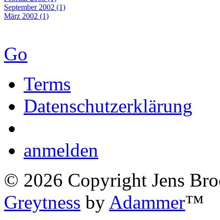
September 2002 (1)
März 2002 (1)
Go
Terms
Datenschutzerklärung
anmelden
©
2026
Copyright Jens Bro
Greytness
by
Adammer
™