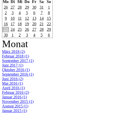
Mo
Di
Mi
Do
Fr
Sa
So
26
27
28
29
30
31
1
2
3
4
5
6
7
8
9
10
11
12
13
14
15
16
17
18
19
20
21
22
23
24
25
26
27
28
29
30
1
2
3
4
5
6
Monat
März 2018 (2)
Februar 2018 (1)
September 2017 (1)
Juni 2017 (1)
Oktober 2016 (1)
September 2016 (1)
Juni 2016 (2)
Mai 2016 (1)
April 2016 (1)
Februar 2016 (2)
Januar 2016 (1)
November 2015 (1)
August 2015 (1)
Januar 2015 (1)