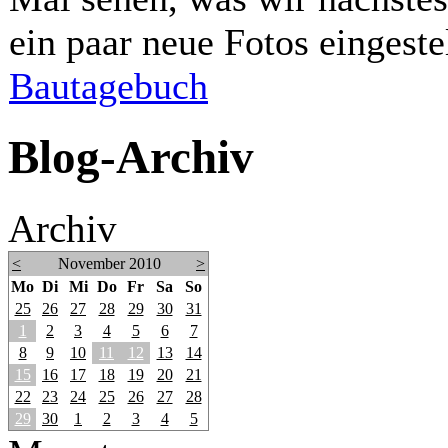
ein paar neue Fotos eingestel
Bautagebuch
Blog-Archiv
Archiv
<
November 2010
>
Mo
Di
Mi
Do
Fr
Sa
So
25
26
27
28
29
30
31
1
2
3
4
5
6
7
8
9
10
11
12
13
14
15
16
17
18
19
20
21
22
23
24
25
26
27
28
29
30
1
2
3
4
5