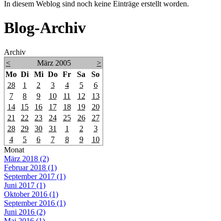
In diesem Weblog sind noch keine Einträge erstellt worden.
Blog-Archiv
Archiv
<
März 2005
>
Mo
Di
Mi
Do
Fr
Sa
So
28
1
2
3
4
5
6
7
8
9
10
11
12
13
14
15
16
17
18
19
20
21
22
23
24
25
26
27
28
29
30
31
1
2
3
4
5
6
7
8
9
10
Monat
März 2018 (2)
Februar 2018 (1)
September 2017 (1)
Juni 2017 (1)
Oktober 2016 (1)
September 2016 (1)
Juni 2016 (2)
Mai 2016 (1)