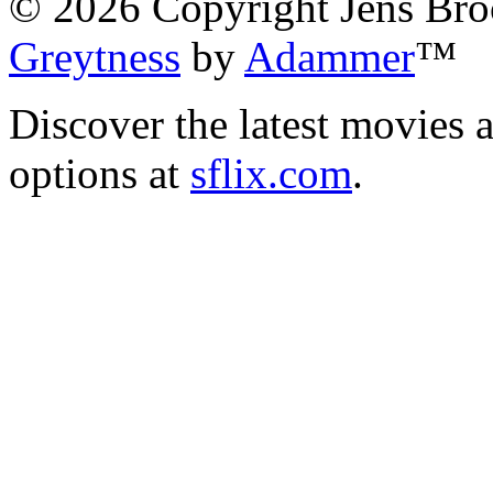
©
2026
Copyright Jens Bro
Greytness
by
Adammer
™
Discover the latest movies 
options at
sflix.com
.