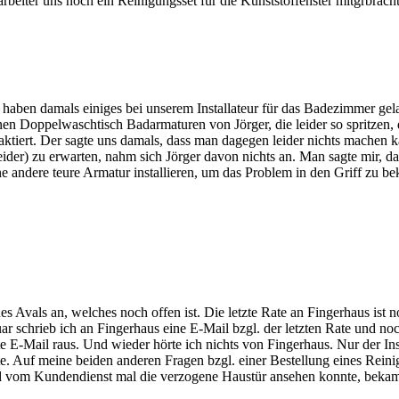
arbeiter uns noch ein Reinigungsset für die Kunststoffenster mitgrbracht
haben damals einiges bei unserem Installateur für das Badezimmer gela
inen Doppelwaschtisch Badarmaturen von Jörger, die leider so spritzen
aktiert. Der sagte uns damals, dass man dagegen leider nichts machen 
leider) zu erwarten, nahm sich Jörger davon nichts an. Man sagte mir, 
andere teure Armatur installieren, um das Problem in den Griff zu bek
s Avals an, welches noch offen ist. Die letzte Rate an Fingerhaus ist 
r schrieb ich an Fingerhaus eine E-Mail bzgl. der letzten Rate und noch
 E-Mail raus. Und wieder hörte ich nichts von Fingerhaus. Nur der Ins
e. Auf meine beiden anderen Fragen bzgl. einer Bestellung eines Reinig
 vom Kundendienst mal die verzogene Haustür ansehen konnte, bekam i