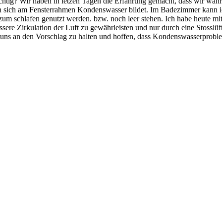
richtig? Wir haben in letzen Tagen die Erfahrung gemacht, dass wir wah
sich am Fensterrahmen Kondenswasser bildet. Im Badezimmer kann ich d
 zum schlafen genutzt werden. bzw. noch leer stehen. Ich habe heute mi
ssere Zirkulation der Luft zu gewährleisten und nur durch eine Stossl
 uns an den Vorschlag zu halten und hoffen, dass Kondenswasserproble