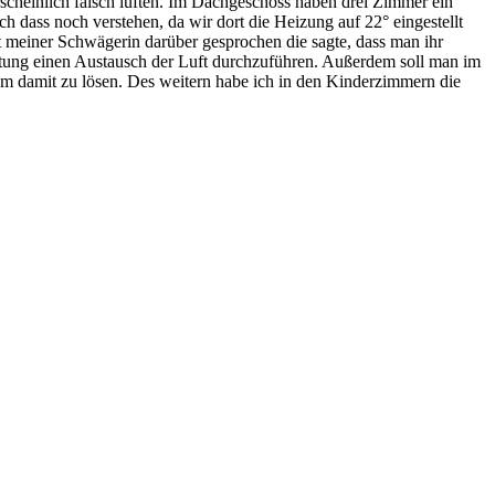
rscheinlich falsch lüften. Im Dachgeschoss haben drei Zimmer ein
ass noch verstehen, da wir dort die Heizung auf 22° eingestellt
t meiner Schwägerin darüber gesprochen die sagte, dass man ihr
üftung einen Austausch der Luft durchzuführen. Außerdem soll man im
m damit zu lösen. Des weitern habe ich in den Kinderzimmern die