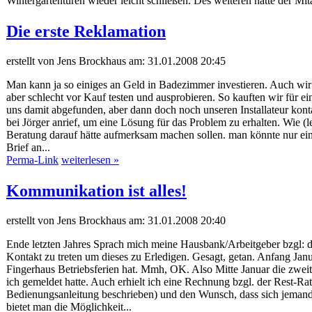
Wintergartentüren wieder leicht schließen. Des weiteren hatte der Mit
Die erste Reklamation
erstellt von Jens Brockhaus am:
31.01.2008 20:45
Man kann ja so einiges an Geld in Badezimmer investieren. Auch wir 
aber schlecht vor Kauf testen und ausprobieren. So kauften wir für e
uns damit abgefunden, aber dann doch noch unseren Installateur kont
bei Jörger anrief, um eine Lösung für das Problem zu erhalten. Wie (
Beratung darauf hätte aufmerksam machen sollen. man könnte nur eine 
Brief an...
Perma-Link
weiterlesen »
Kommunikation ist alles!
erstellt von Jens Brockhaus am:
31.01.2008 20:40
Ende letzten Jahres Sprach mich meine Hausbank/Arbeitgeber bzgl: de
Kontakt zu treten um dieses zu Erledigen. Gesagt, getan. Anfang Janua
Fingerhaus Betriebsferien hat. Mmh, OK. Also Mitte Januar die zweite
ich gemeldet hatte. Auch erhielt ich eine Rechnung bzgl. der Rest-Rat
Bedienungsanleitung beschrieben) und den Wunsch, dass sich jemand
bietet man die Möglichkeit...