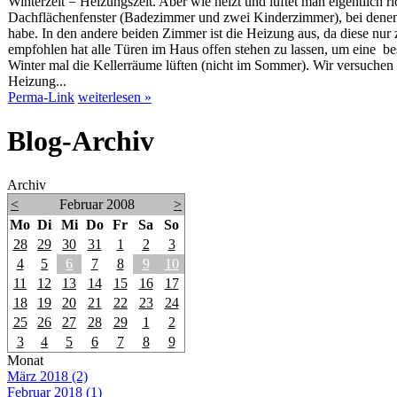
Winterzeit = Heizungszeit. Aber wie heizt und lüftet man eigentlich 
Dachflächenfenster (Badezimmer und zwei Kinderzimmer), bei denen 
habe. In den andere beiden Zimmer ist die Heizung aus, da diese nur
empfohlen hat alle Türen im Haus offen stehen zu lassen, um eine be
Winter mal die Kellerräume lüften (nicht im Sommer). Wir versuchen
Heizung...
Perma-Link
weiterlesen »
Blog-Archiv
Archiv
<
Februar 2008
>
Mo
Di
Mi
Do
Fr
Sa
So
28
29
30
31
1
2
3
4
5
6
7
8
9
10
11
12
13
14
15
16
17
18
19
20
21
22
23
24
25
26
27
28
29
1
2
3
4
5
6
7
8
9
Monat
März 2018 (2)
Februar 2018 (1)