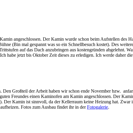
 Kamin angeschlossen. Der Kamin wurde schon beim Aufstellen des Ha
ne (Bin mal gespannt was so ein Schnellbesuch kostet). Des weitere
rittstufen auf das Dach anzubringen aus kostengründen abgelehnt. War
h habe jetzt bis Oktober Zeit dieses zu erledigen. Ich werde daher d
 Den Großteil der Arbeit haben wir schon ende November bzw. anfang
s guten Freundes einen Kaminofen am Kamin angeschlossen. Der Kamin
n ). Der Kamin ist sinnvoll, da der Kellerraum keine Heizung hat. Zwa
fheizen. Fotos zum Ausbau findet ihr in der
Fotogalerie
.