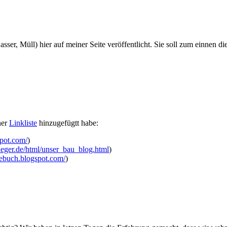
ser, Müll) hier auf meiner Seite veröffentlicht. Sie soll zum einnen 
ner
Linkliste
hinzugefügtt habe:
spot.com/
)
ieger.de/html/unser_bau_blog.html
)
ebuch.blogspot.com/
)