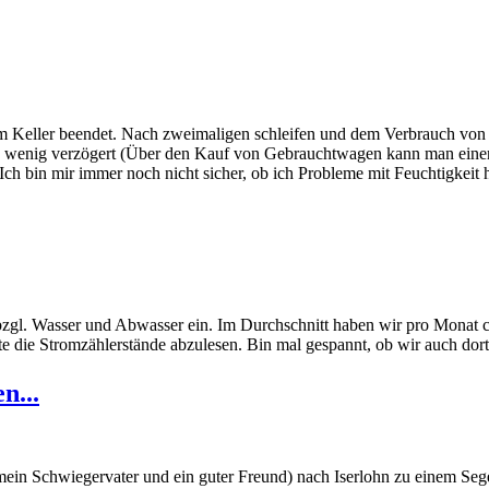
m Keller beendet. Nach zweimaligen schleifen und dem Verbrauch von 
ein wenig verzögert (Über den Kauf von Gebrauchtwagen kann man eine
. Ich bin mir immer noch nicht sicher, ob ich Probleme mit Feuchtigk
 bzgl. Wasser und Abwasser ein. Im Durchschnitt haben wir pro Monat 
te die Stromzählerstände abzulesen. Bin mal gespannt, ob wir auch dor
n...
in Schwiegervater und ein guter Freund) nach Iserlohn zu einem Segel