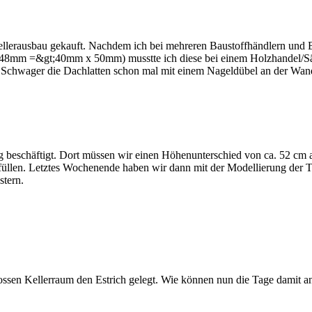
 Kellerausbau gekauft. Nachdem ich bei mehreren Baustoffhändlern un
 x 48mm =&gt;40mm x 50mm) musstte ich diese bei einem Holzhandel/
m Schwager die Dachlatten schon mal mit einem Nageldübel an der Wand
beschäftigt. Dort müssen wir einen Höhenunterschied von ca. 52 cm 
füllen. Letztes Wochenende haben wir dann mit der Modellierung der 
stern.
ossen Kellerraum den Estrich gelegt. Wie können nun die Tage damit a