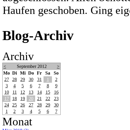
Haufen geschoben. Ging eige
Blog-Archiv
Archiv
<
September 2012
>
Mo
Di
Mi
Do
Fr
Sa
So
27
28
29
30
31
1
2
3
4
5
6
7
8
9
10
11
12
13
14
15
16
17
18
19
20
21
22
23
24
25
26
27
28
29
30
1
2
3
4
5
6
7
Monat